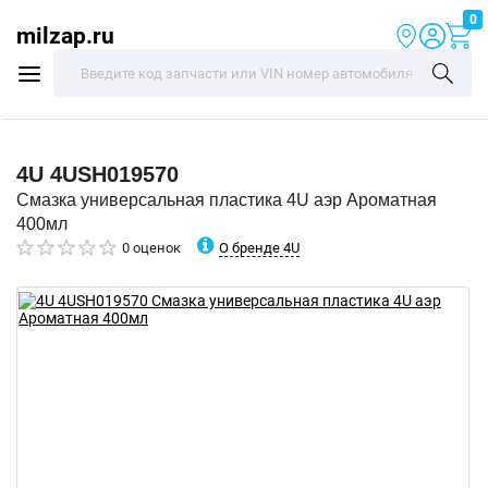
0
milzap.ru
4U
4USH019570
Смазка универсальная пластика 4U аэр Ароматная
400мл
О бренде 4U
0 оценок