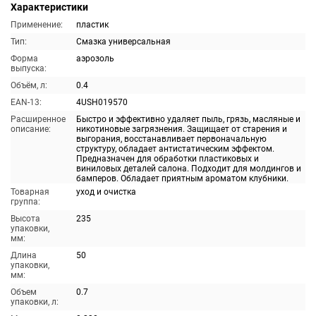
Характеристики
Применение:
пластик
Тип:
Смазка универсальная
Форма
аэрозоль
выпуска:
Объём, л:
0.4
EAN-13:
4USH019570
Расширенное
Быстро и эффективно удаляет пыль, грязь, масляные и
описание:
никотиновые загрязнения. Защищает от старения и
выгорания, восстанавливает первоначальную
структуру, обладает антистатическим эффектом.
Предназначен для обработки пластиковых и
виниловых деталей салона. Подходит для молдингов и
бамперов. Обладает приятным ароматом клубники.
Товарная
уход и очистка
группа:
Высота
235
упаковки,
мм:
Длина
50
упаковки,
мм:
Объем
0.7
упаковки, л: