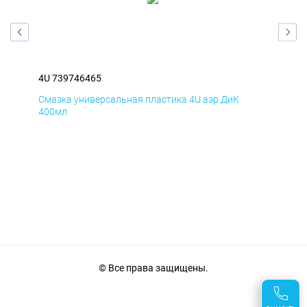
4U 739746465
4U 
Смазка универсальная пластика 4U аэр ДиК
Сма
400мл
40
© Все права защищены.