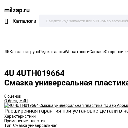
milzap.ru
Каталоги
ЛК
Каталоги групп
Ред.каталоги
Wh-каталоги
Carbase
Сторонние 
4U
4UTH019664
Смазка универсальная пластик
0 оценок
О бренде 4U
Расширенная гарантия при установке детали в н
Характеристики
Применение:
пластик
Тип:
Смазка универсальная