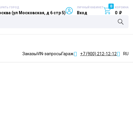
0
БРАТЬ ГОРОД
ЛИЧНЫЙ КАБИНЕТ
КОРЗИНА
сква (ул Московская, д 6 стр 5)
Вход
0
₽
Заказы
VIN-запросы
Гараж
+7 (900)
212-12-12
RU