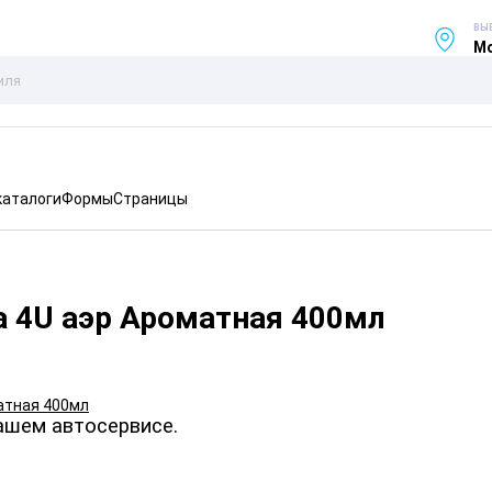
ВЫ
Мо
каталоги
Формы
Страницы
а 4U аэр Ароматная 400мл
ашем автосервисе.