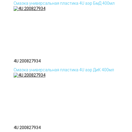
Смазка универсальная пластика 4U аэр БмД 400мл
4U 200827934
Смазка универсальная пластика 4U аэр ДиК 400мл
4U 200827934