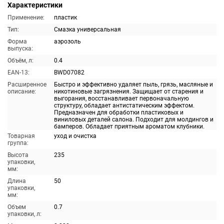
Характеристики
Применение:
пластик
Тип:
Смазка универсальная
Форма
аэрозоль
выпуска:
Объём, л:
0.4
EAN-13:
BWD07082
Расширенное
Быстро и эффективно удаляет пыль, грязь, масляные и
описание:
никотиновые загрязнения. Защищает от старения и
выгорания, восстанавливает первоначальную
структуру, обладает антистатическим эффектом.
Предназначен для обработки пластиковых и
виниловых деталей салона. Подходит для молдингов и
бамперов. Обладает приятным ароматом клубники.
Товарная
уход и очистка
группа:
Высота
235
упаковки,
мм:
Длина
50
упаковки,
мм:
Объем
0.7
упаковки, л: