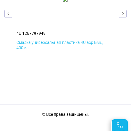
4U 1267797949
4U 
Смазка универсальная пластика 4U аэр БмД
Сма
400мл
40
© Все права защищены.