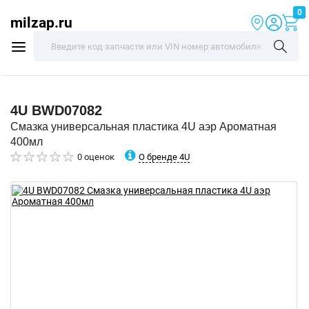
0
milzap.ru
4U
BWD07082
Смазка универсальная пластика 4U аэр Ароматная
400мл
О бренде 4U
0 оценок