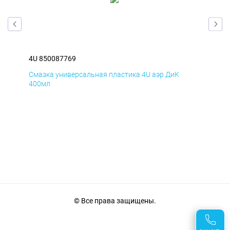
4U 850087769
4U 
Смазка универсальная пластика 4U аэр ДиК
Сма
400мл
40
© Все права защищены.