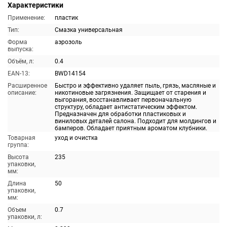
Характеристики
Применение:
пластик
Тип:
Смазка универсальная
Форма
аэрозоль
выпуска:
Объём, л:
0.4
EAN-13:
BWD14154
Расширенное
Быстро и эффективно удаляет пыль, грязь, масляные и
описание:
никотиновые загрязнения. Защищает от старения и
выгорания, восстанавливает первоначальную
структуру, обладает антистатическим эффектом.
Предназначен для обработки пластиковых и
виниловых деталей салона. Подходит для молдингов и
бамперов. Обладает приятным ароматом клубники.
Товарная
уход и очистка
группа:
Высота
235
упаковки,
мм:
Длина
50
упаковки,
мм:
Объем
0.7
упаковки, л: