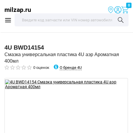
0
milzap.ru
4U
BWD14154
Смазка универсальная пластика 4U аэр Ароматная
400мл
О бренде 4U
0 оценок