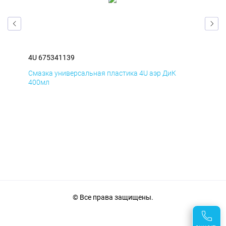
4U 675341139
4U 
Смазка универсальная пластика 4U аэр ДиК
Сма
400мл
40
© Все права защищены.