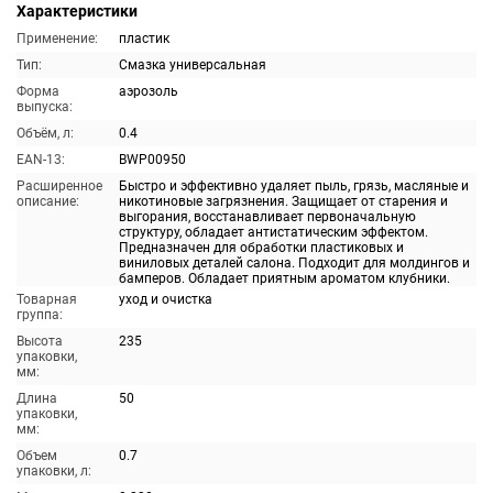
Характеристики
Применение:
пластик
Тип:
Смазка универсальная
Форма
аэрозоль
выпуска:
Объём, л:
0.4
EAN-13:
BWP00950
Расширенное
Быстро и эффективно удаляет пыль, грязь, масляные и
описание:
никотиновые загрязнения. Защищает от старения и
выгорания, восстанавливает первоначальную
структуру, обладает антистатическим эффектом.
Предназначен для обработки пластиковых и
виниловых деталей салона. Подходит для молдингов и
бамперов. Обладает приятным ароматом клубники.
Товарная
уход и очистка
группа:
Высота
235
упаковки,
мм:
Длина
50
упаковки,
мм:
Объем
0.7
упаковки, л: