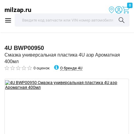
0
milzap.ru
4U
BWP00950
Смазка универсальная пластика 4U аэр Ароматная
400мл
О бренде 4U
0 оценок