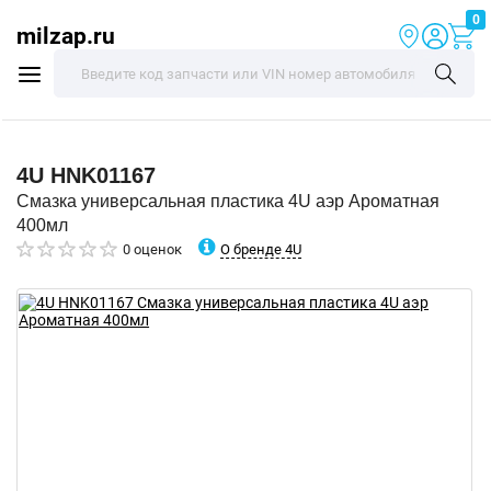
0
milzap.ru
4U
HNK01167
Смазка универсальная пластика 4U аэр Ароматная
400мл
О бренде 4U
0 оценок