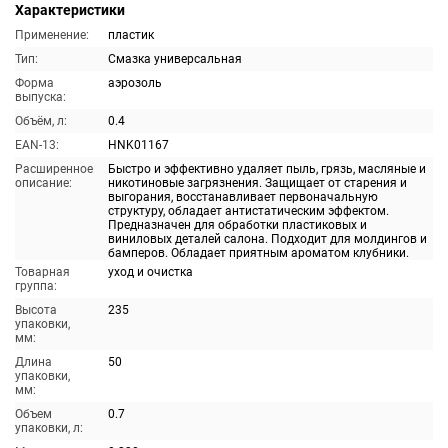
Характеристики
Применение:
пластик
Тип:
Смазка универсальная
Форма
аэрозоль
выпуска:
Объём, л:
0.4
EAN-13:
HNK01167
Расширенное
Быстро и эффективно удаляет пыль, грязь, масляные и
описание:
никотиновые загрязнения. Защищает от старения и
выгорания, восстанавливает первоначальную
структуру, обладает антистатическим эффектом.
Предназначен для обработки пластиковых и
виниловых деталей салона. Подходит для молдингов и
бамперов. Обладает приятным ароматом клубники.
Товарная
уход и очистка
группа:
Высота
235
упаковки,
мм:
Длина
50
упаковки,
мм:
Объем
0.7
упаковки, л: