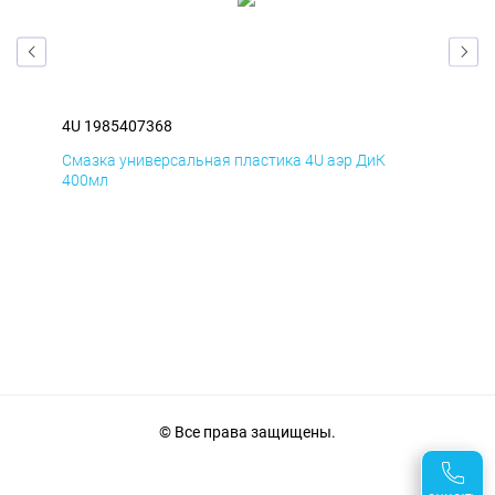
4U 1985407368
4U 
Смазка универсальная пластика 4U аэр ДиК
Сма
400мл
40
© Все права защищены.