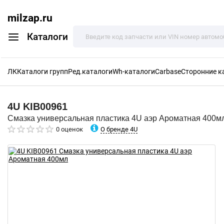
milzap.ru
Каталоги
ЛК
Каталоги групп
Ред.каталоги
Wh-каталоги
Carbase
Сторонние к
4U
KIB00961
Смазка универсальная пластика 4U аэр Ароматная 400м
О бренде 4U
0 оценок