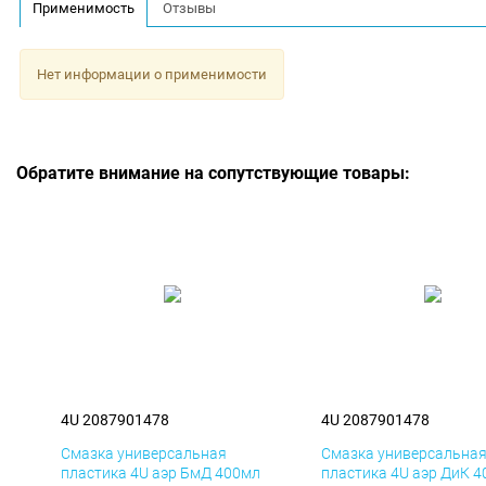
Применимость
Отзывы
Нет информации о применимости
Обратите внимание на сопутствующие товары:
4U 2087901478
4U 2087901478
Смазка универсальная
Смазка универсальна
пластика 4U аэр БмД 400мл
пластика 4U аэр ДиК 