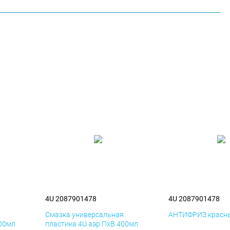
4U 2087901478
4U 2087901478
я
Смазка универсальная
АНТИФРИЗ красны
400мл
пластика 4U аэр ПхВ 400мл