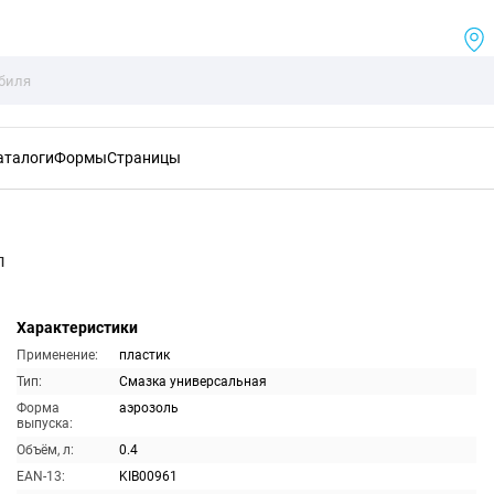
аталоги
Формы
Страницы
л
Характеристики
Применение:
пластик
Тип:
Смазка универсальная
Форма
аэрозоль
выпуска:
Объём, л:
0.4
EAN-13:
KIB00961