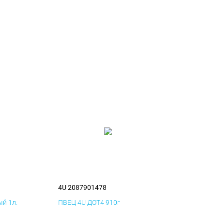
4U 2087901478
й 1л.
ПВЕЦ 4U ДОТ4 910г