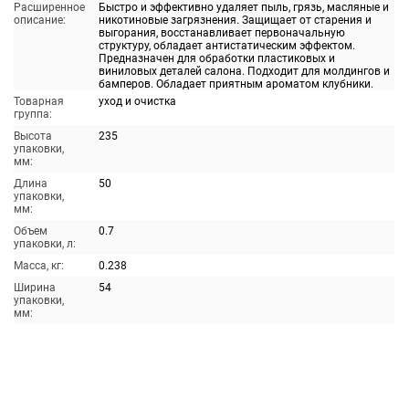
Расширенное
Быстро и эффективно удаляет пыль, грязь, масляные и
описание:
никотиновые загрязнения. Защищает от старения и
выгорания, восстанавливает первоначальную
структуру, обладает антистатическим эффектом.
Предназначен для обработки пластиковых и
виниловых деталей салона. Подходит для молдингов и
бамперов. Обладает приятным ароматом клубники.
Товарная
уход и очистка
группа:
Высота
235
упаковки,
мм:
Длина
50
упаковки,
мм:
Объем
0.7
упаковки, л:
Масса, кг:
0.238
Ширина
54
упаковки,
мм: