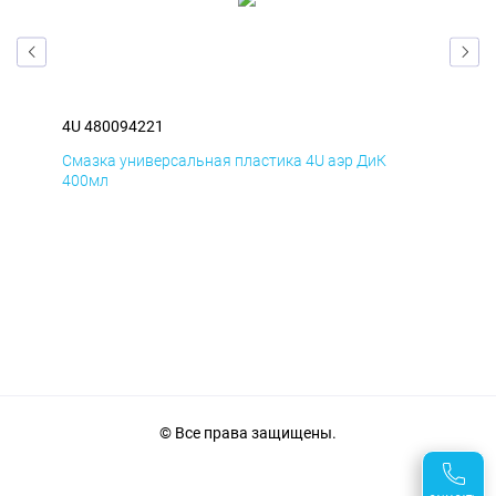
4U 480094221
4U 
Смазка универсальная пластика 4U аэр ДиК
Сма
400мл
40
© Все права защищены.