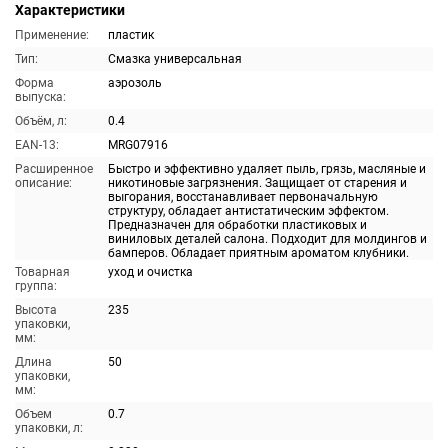
Характеристики
Применение:
пластик
Тип:
Смазка универсальная
Форма
аэрозоль
выпуска:
Объём, л:
0.4
EAN-13:
MRG07916
Расширенное
Быстро и эффективно удаляет пыль, грязь, масляные и
описание:
никотиновые загрязнения. Защищает от старения и
выгорания, восстанавливает первоначальную
структуру, обладает антистатическим эффектом.
Предназначен для обработки пластиковых и
виниловых деталей салона. Подходит для молдингов и
бамперов. Обладает приятным ароматом клубники.
Товарная
уход и очистка
группа:
Высота
235
упаковки,
мм:
Длина
50
упаковки,
мм:
Объем
0.7
упаковки, л: