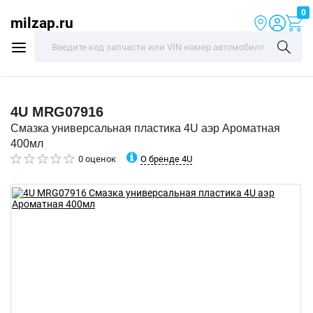
0
milzap.ru
4U
MRG07916
Смазка универсальная пластика 4U аэр Ароматная
400мл
О бренде 4U
0 оценок