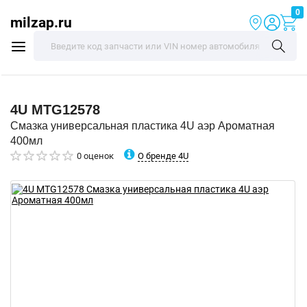
0
milzap.ru
4U
MTG12578
Смазка универсальная пластика 4U аэр Ароматная
400мл
О бренде 4U
0 оценок