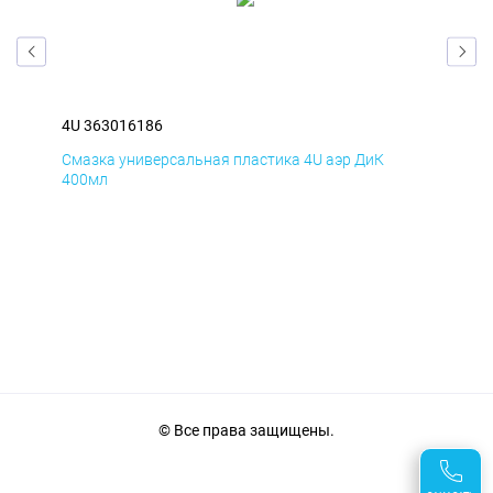
4U 363016186
4U 
Смазка универсальная пластика 4U аэр ДиК
Сма
400мл
40
© Все права защищены.