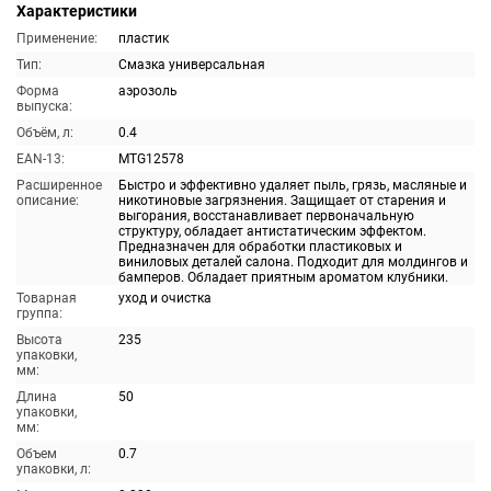
Характеристики
Применение:
пластик
Тип:
Смазка универсальная
Форма
аэрозоль
выпуска:
Объём, л:
0.4
EAN-13:
MTG12578
Расширенное
Быстро и эффективно удаляет пыль, грязь, масляные и
описание:
никотиновые загрязнения. Защищает от старения и
выгорания, восстанавливает первоначальную
структуру, обладает антистатическим эффектом.
Предназначен для обработки пластиковых и
виниловых деталей салона. Подходит для молдингов и
бамперов. Обладает приятным ароматом клубники.
Товарная
уход и очистка
группа:
Высота
235
упаковки,
мм:
Длина
50
упаковки,
мм:
Объем
0.7
упаковки, л: