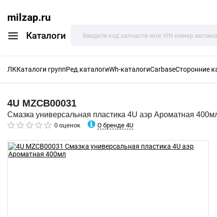
milzap.ru
Каталоги
ЛК
Каталоги групп
Ред.каталоги
Wh-каталоги
Carbase
Сторонние к
4U
MZCB00031
Смазка универсальная пластика 4U аэр Ароматная 400м
О бренде 4U
0 оценок