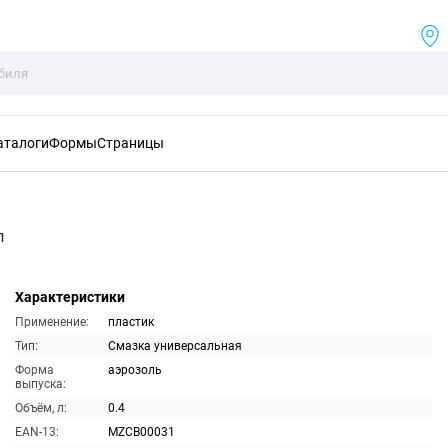
аталоги
Формы
Страницы
л
Характеристики
Применение:
пластик
Тип:
Смазка универсальная
Форма
аэрозоль
выпуска:
Объём, л:
0.4
EAN-13:
MZCB00031