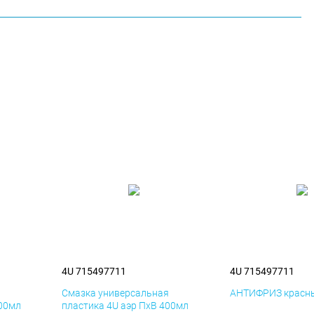
4U 715497711
4U 715497711
я
Смазка универсальная
АНТИФРИЗ красны
400мл
пластика 4U аэр ПхВ 400мл