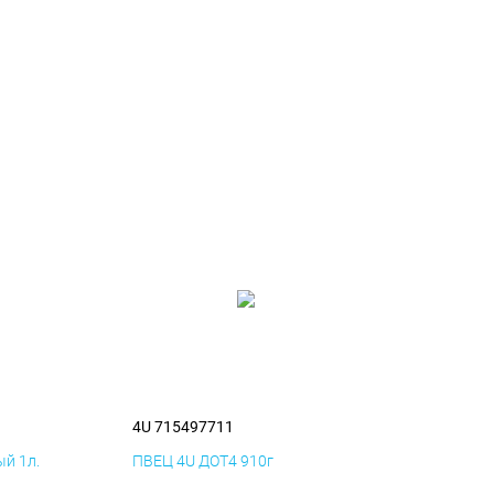
4U 715497711
й 1л.
ПВЕЦ 4U ДОТ4 910г