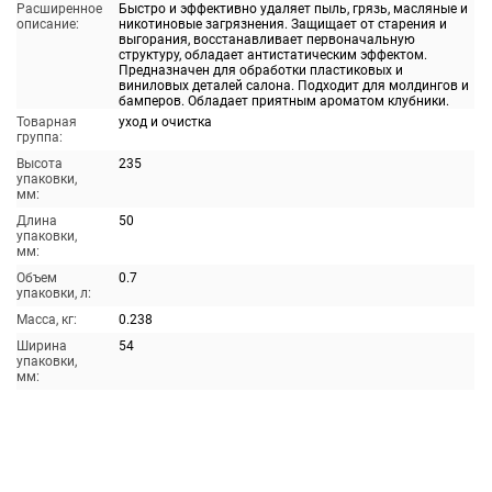
Расширенное
Быстро и эффективно удаляет пыль, грязь, масляные и
описание:
никотиновые загрязнения. Защищает от старения и
выгорания, восстанавливает первоначальную
структуру, обладает антистатическим эффектом.
Предназначен для обработки пластиковых и
виниловых деталей салона. Подходит для молдингов и
бамперов. Обладает приятным ароматом клубники.
Товарная
уход и очистка
группа:
Высота
235
упаковки,
мм:
Длина
50
упаковки,
мм:
Объем
0.7
упаковки, л:
Масса, кг:
0.238
Ширина
54
упаковки,
мм: