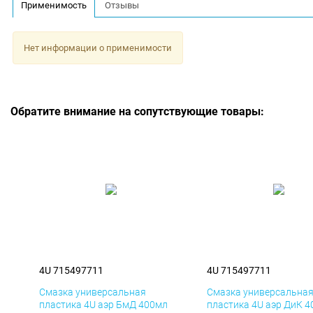
Применимость
Отзывы
Нет информации о применимости
Обратите внимание на сопутствующие товары:
4U 715497711
4U 715497711
Смазка универсальная
Смазка универсальна
пластика 4U аэр БмД 400мл
пластика 4U аэр ДиК 