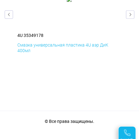
4U 35349178
4U 
Смазка универсальная пластика 4U аэр ДиК
Сма
400мл
40
© Все права защищены.