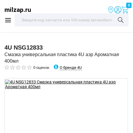
0
milzap.ru
4U
NSG12833
Смазка универсальная пластика 4U аэр Ароматная
400мл
О бренде 4U
0 оценок