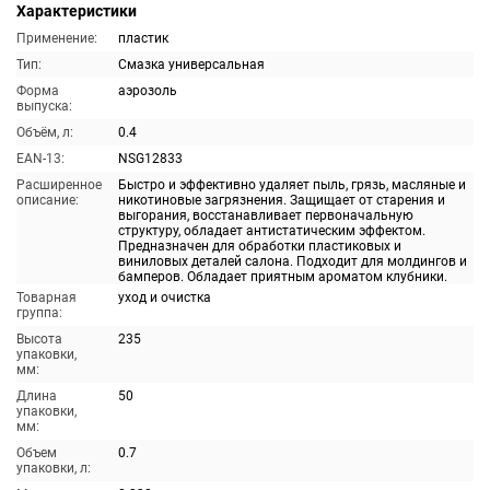
Характеристики
Применение:
пластик
Тип:
Смазка универсальная
Форма
аэрозоль
выпуска:
Объём, л:
0.4
EAN-13:
NSG12833
Расширенное
Быстро и эффективно удаляет пыль, грязь, масляные и
описание:
никотиновые загрязнения. Защищает от старения и
выгорания, восстанавливает первоначальную
структуру, обладает антистатическим эффектом.
Предназначен для обработки пластиковых и
виниловых деталей салона. Подходит для молдингов и
бамперов. Обладает приятным ароматом клубники.
Товарная
уход и очистка
группа:
Высота
235
упаковки,
мм:
Длина
50
упаковки,
мм:
Объем
0.7
упаковки, л: