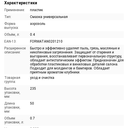
Характеристики
Применение:
пластик
Тип:
Смазка универсальная
Форма
аэрозоль
выпуска:
Объём, л:
0.4
EAN-13:
FORMATAN0201210
Расширенное
Быстро и эффективно удаляет пыль, грязь, масляные и
описание:
никотиновые загрязнения. Защищает от старения и
выгорания, восстанавливает первоначальную структуру,
обладает антистатическим эффектом. Предназначен для
обработки пластиковых и виниловых деталей салона.
Подходит для молдингов и бамперов. Обладает
приятным ароматом клубники.
Товарная
уход и очистка
группа:
Высота
235
упаковки,
мм:
Длина
50
упаковки,
мм:
Объем
0.7
упаковки, л: