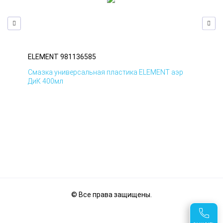
ELEMENT 981136585
EL
Смазка универсальная пластика ELEMENT аэр
Сма
ДиК 400мл
ПхВ
© Все права защищены.