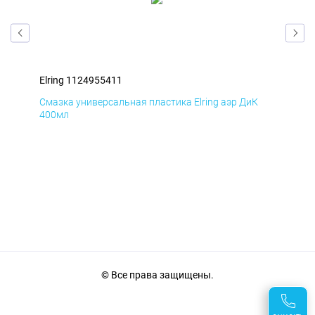
Elring 1124955411
Elr
Д
Смазка универсальная пластика Elring аэр ДиК
Сма
400мл
40
© Все права защищены.