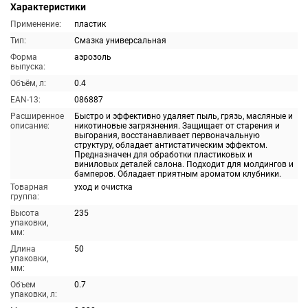
Характеристики
Применение:
пластик
Тип:
Смазка универсальная
Форма
аэрозоль
выпуска:
Объём, л:
0.4
EAN-13:
086887
Расширенное
Быстро и эффективно удаляет пыль, грязь, масляные и
описание:
никотиновые загрязнения. Защищает от старения и
выгорания, восстанавливает первоначальную
структуру, обладает антистатическим эффектом.
Предназначен для обработки пластиковых и
виниловых деталей салона. Подходит для молдингов и
бамперов. Обладает приятным ароматом клубники.
Товарная
уход и очистка
группа:
Высота
235
упаковки,
мм:
Длина
50
упаковки,
мм:
Объем
0.7
упаковки, л: