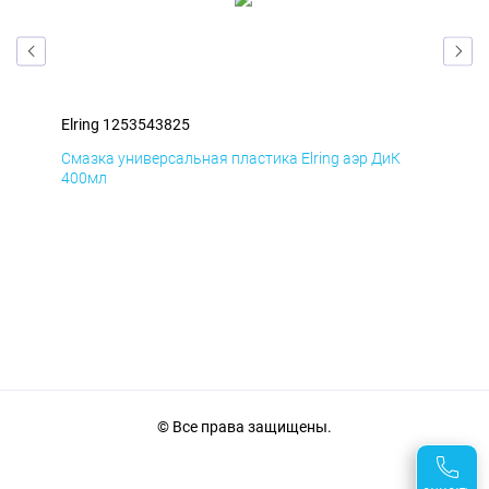
Elring 1253543825
Elr
Д
Смазка универсальная пластика Elring аэр ДиК
Сма
400мл
40
© Все права защищены.