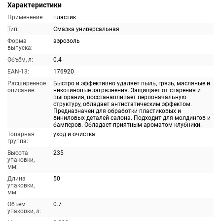
Характеристики
Применение:
пластик
Тип:
Смазка универсальная
Форма
аэрозоль
выпуска:
Объём, л:
0.4
EAN-13:
176920
Расширенное
Быстро и эффективно удаляет пыль, грязь, масляные и
описание:
никотиновые загрязнения. Защищает от старения и
выгорания, восстанавливает первоначальную
структуру, обладает антистатическим эффектом.
Предназначен для обработки пластиковых и
виниловых деталей салона. Подходит для молдингов и
бамперов. Обладает приятным ароматом клубники.
Товарная
уход и очистка
группа:
Высота
235
упаковки,
мм:
Длина
50
упаковки,
мм:
Объем
0.7
упаковки, л: