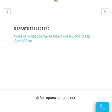
GEPARTS 1732861375
GEP
Смазка универсальная пластика GEPARTS аэр
Сма
ДиК 400мл
40
© Все права защищены.