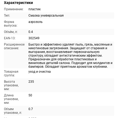
Характеристики
Применение:
пластик
Тип:
Смазка универсальная
Форма
аэрозоль
выпуска:
Объём, л:
0.4
EAN-13:
302549
Расширенное
Быстро и эффективно удаляет пыль, грязь, масляные и
описание:
никотиновые загрязнения. Защищает от старения и
выгорания, восстанавливает первоначальную
структуру, обладает антистатическим эффектом.
Предназначен для обработки пластиковых и
виниловых деталей салона. Подходит для молдингов и
бамперов. Обладает приятным ароматом клубники.
Товарная
уход и очистка
группа:
Высота
235
упаковки,
мм:
Длина
50
упаковки,
мм:
Объем
0.7
упаковки, л: