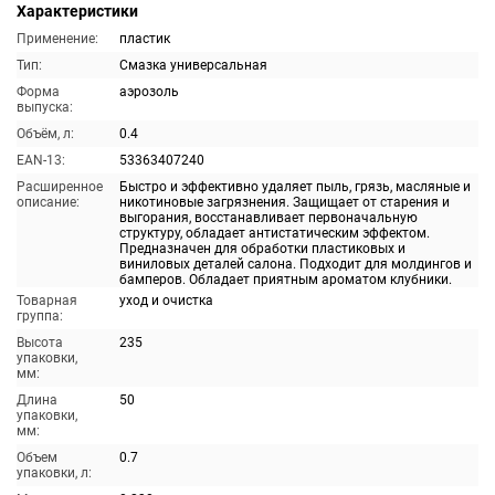
Характеристики
Применение:
пластик
Тип:
Смазка универсальная
Форма
аэрозоль
выпуска:
Объём, л:
0.4
EAN-13:
53363407240
Расширенное
Быстро и эффективно удаляет пыль, грязь, масляные и
описание:
никотиновые загрязнения. Защищает от старения и
выгорания, восстанавливает первоначальную
структуру, обладает антистатическим эффектом.
Предназначен для обработки пластиковых и
виниловых деталей салона. Подходит для молдингов и
бамперов. Обладает приятным ароматом клубники.
Товарная
уход и очистка
группа:
Высота
235
упаковки,
мм:
Длина
50
упаковки,
мм:
Объем
0.7
упаковки, л: