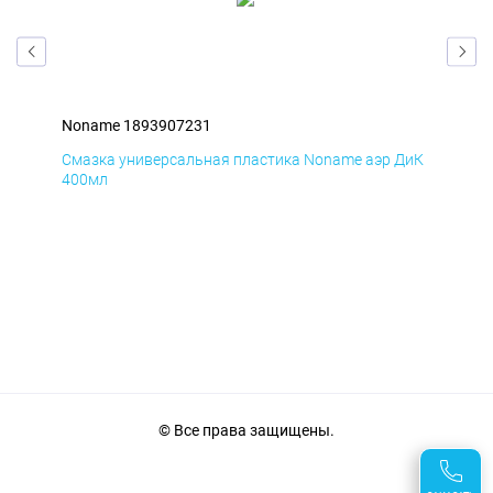
Noname 1893907231
Non
БмД
Смазка универсальная пластика Noname аэр ДиК
Сма
400мл
40
© Все права защищены.