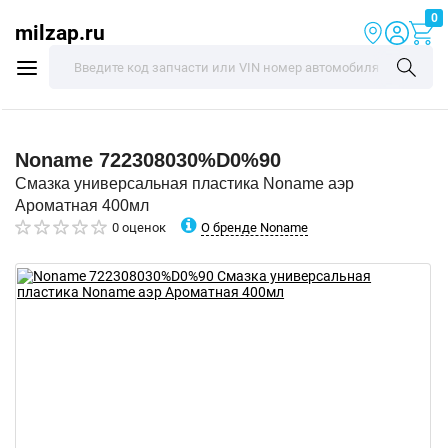
0
milzap.ru
Noname
722308030%D0%90
Смазка универсальная пластика Noname аэр
Ароматная 400мл
О бренде Noname
0 оценок