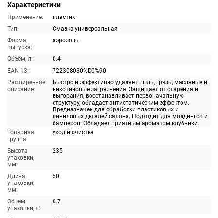
Характеристики
Применение:
пластик
Тип:
Смазка универсальная
Форма
аэрозоль
выпуска:
Объём, л:
0.4
EAN-13:
722308030%D0%90
Расширенное
Быстро и эффективно удаляет пыль, грязь, масляные и
описание:
никотиновые загрязнения. Защищает от старения и
выгорания, восстанавливает первоначальную
структуру, обладает антистатическим эффектом.
Предназначен для обработки пластиковых и
виниловых деталей салона. Подходит для молдингов и
бамперов. Обладает приятным ароматом клубники.
Товарная
уход и очистка
группа:
Высота
235
упаковки,
мм:
Длина
50
упаковки,
мм:
Объем
0.7
упаковки, л: