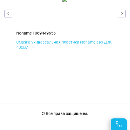
Noname 1069449656
Non
БмД
Смазка универсальная пластика Noname аэр ДиК
Сма
400мл
40
© Все права защищены.