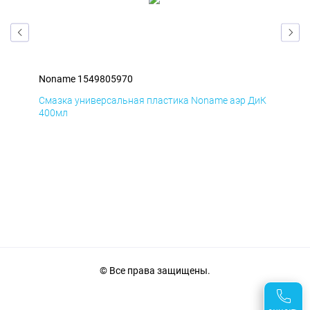
Noname 1549805970
Non
БмД
Смазка универсальная пластика Noname аэр ДиК
Сма
400мл
40
© Все права защищены.