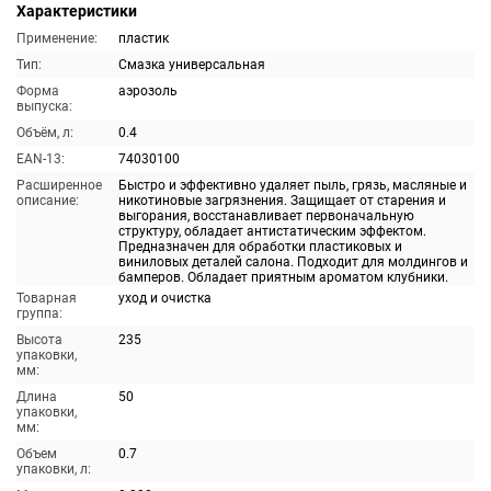
Характеристики
Применение:
пластик
Тип:
Смазка универсальная
Форма
аэрозоль
выпуска:
Объём, л:
0.4
EAN-13:
74030100
Расширенное
Быстро и эффективно удаляет пыль, грязь, масляные и
описание:
никотиновые загрязнения. Защищает от старения и
выгорания, восстанавливает первоначальную
структуру, обладает антистатическим эффектом.
Предназначен для обработки пластиковых и
виниловых деталей салона. Подходит для молдингов и
бамперов. Обладает приятным ароматом клубники.
Товарная
уход и очистка
группа:
Высота
235
упаковки,
мм:
Длина
50
упаковки,
мм:
Объем
0.7
упаковки, л: