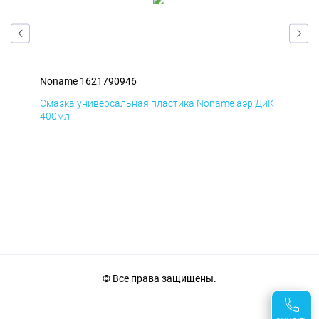
Noname 1621790946
Non
БмД
Смазка универсальная пластика Noname аэр ДиК
Сма
400мл
40
© Все права защищены.