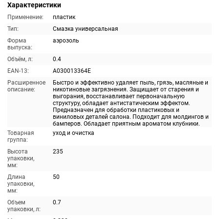
Характеристики
Применение:
пластик
Тип:
Смазка универсальная
Форма
аэрозоль
выпуска:
Объём, л:
0.4
EAN-13:
A030013364E
Расширенное
Быстро и эффективно удаляет пыль, грязь, масляные и
описание:
никотиновые загрязнения. Защищает от старения и
выгорания, восстанавливает первоначальную
структуру, обладает антистатическим эффектом.
Предназначен для обработки пластиковых и
виниловых деталей салона. Подходит для молдингов и
бамперов. Обладает приятным ароматом клубники.
Товарная
уход и очистка
группа:
Высота
235
упаковки,
мм:
Длина
50
упаковки,
мм:
Объем
0.7
упаковки, л: