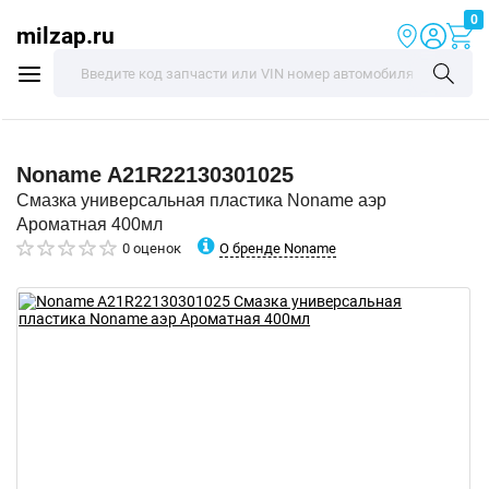
0
milzap.ru
Noname
A21R22130301025
Смазка универсальная пластика Noname аэр
Ароматная 400мл
О бренде Noname
0 оценок