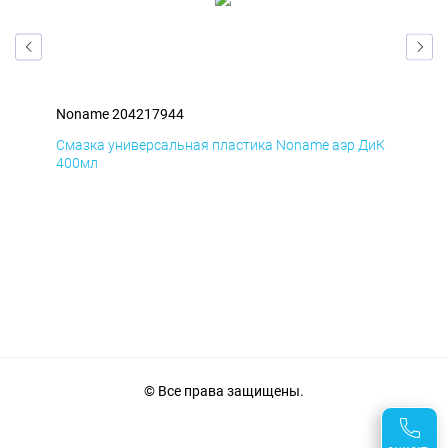
Noname 204217944
Non
БмД
Смазка универсальная пластика Noname аэр ДиК
Сма
400мл
40
© Все права защищены.