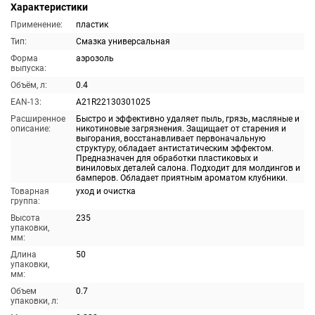
Характеристики
Применение:
пластик
Тип:
Смазка универсальная
Форма
аэрозоль
выпуска:
Объём, л:
0.4
EAN-13:
A21R22130301025
Расширенное
Быстро и эффективно удаляет пыль, грязь, масляные и
описание:
никотиновые загрязнения. Защищает от старения и
выгорания, восстанавливает первоначальную
структуру, обладает антистатическим эффектом.
Предназначен для обработки пластиковых и
виниловых деталей салона. Подходит для молдингов и
бамперов. Обладает приятным ароматом клубники.
Товарная
уход и очистка
группа:
Высота
235
упаковки,
мм:
Длина
50
упаковки,
мм:
Объем
0.7
упаковки, л: