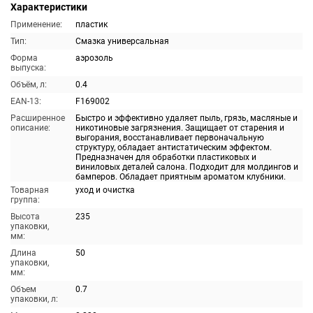
Характеристики
Применение:
пластик
Тип:
Смазка универсальная
Форма
аэрозоль
выпуска:
Объём, л:
0.4
EAN-13:
F169002
Расширенное
Быстро и эффективно удаляет пыль, грязь, масляные и
описание:
никотиновые загрязнения. Защищает от старения и
выгорания, восстанавливает первоначальную
структуру, обладает антистатическим эффектом.
Предназначен для обработки пластиковых и
виниловых деталей салона. Подходит для молдингов и
бамперов. Обладает приятным ароматом клубники.
Товарная
уход и очистка
группа:
Высота
235
упаковки,
мм:
Длина
50
упаковки,
мм:
Объем
0.7
упаковки, л: