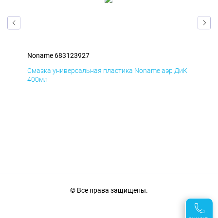
Noname 683123927
Non
БмД
Смазка универсальная пластика Noname аэр ДиК
Сма
400мл
40
© Все права защищены.