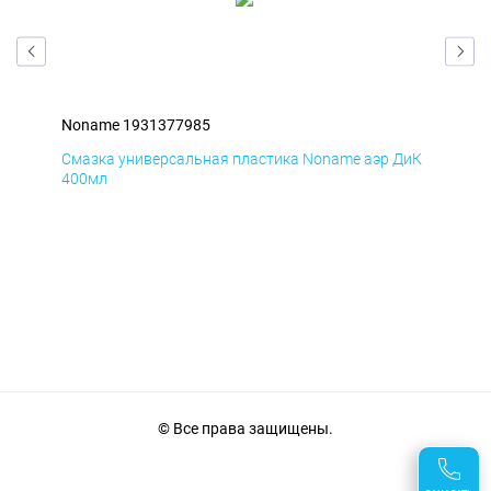
Noname 1931377985
Non
БмД
Смазка универсальная пластика Noname аэр ДиК
Сма
400мл
40
© Все права защищены.