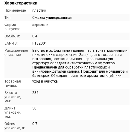
Характеристики
Применение:
пластик
Тип:
Смазка универсальная
Форма
аэрозоль
выпуска:
Объём, л:
0.4
EAN-13:
F182001
Расширенное
Быстро и эффективно удаляет пыль, грязь, масляные и
описание:
никотиновые загрязнения. Защищает от старения и
выгорания, восстанавливает первоначальную
структуру, обладает антистатическим эффектом.
Предназначен для обработки пластиковых и
виниловых деталей салона. Подходит для молдингов и
бамперов. Обладает приятным ароматом клубники.
Товарная
уход и очистка
группа:
Высота
235
упаковки,
мм:
Длина
50
упаковки,
мм:
Объем
0.7
упаковки, л: