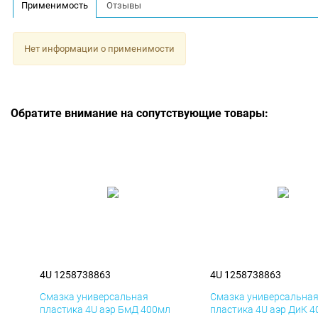
Применимость
Отзывы
Нет информации о применимости
Обратите внимание на сопутствующие товары:
4U 1258738863
4U 1258738863
Смазка универсальная
Смазка универсальна
пластика 4U аэр БмД 400мл
пластика 4U аэр ДиК 