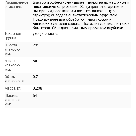
Расширенное
Быстро и эффективно удаляет пыль, грязь, масляные и
описание:
никотиновые загрязнения. Защищает от старения и
выгорания, восстанавливает первоначальную
структуру, обладает антистатическим эффектом.
Предназначен для обработки пластиковых и
виниловых деталей салона. Подходит для молдингов и
бамперов. Обладает приятным ароматом клубники.
Товарная
уход и очистка
группа:
Высота
235
упаковки,
мм:
Длина
50
упаковки,
мм:
Объем
0.7
упаковки, л:
Масса, кг:
0.238
Ширина
54
упаковки,
мм: