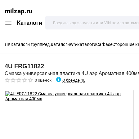
milzap.ru
Каталоги
ЛК
Каталоги групп
Ред.каталоги
Wh-каталоги
Carbase
Сторонние к
4U
FRG11822
Смазка универсальная пластика 4U аэр Ароматная 400м
О бренде 4U
0 оценок