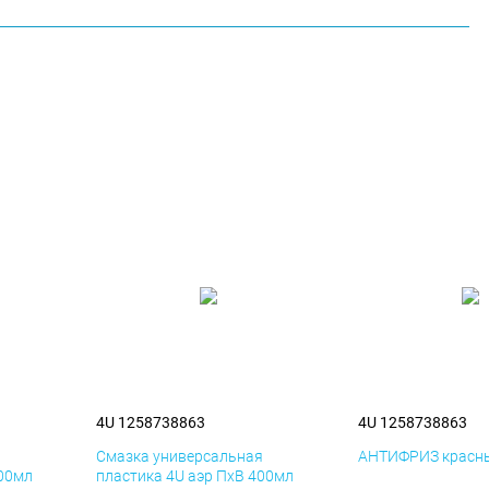
4U 1258738863
4U 1258738863
я
Смазка универсальная
АНТИФРИЗ красны
400мл
пластика 4U аэр ПхВ 400мл