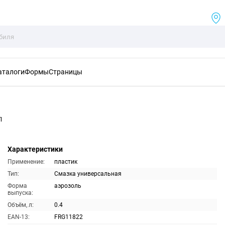
аталоги
Формы
Страницы
л
Характеристики
Применение:
пластик
Тип:
Смазка универсальная
Форма
аэрозоль
выпуска:
Объём, л:
0.4
EAN-13:
FRG11822