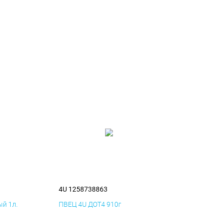
4U 1258738863
й 1л.
ПВЕЦ 4U ДОТ4 910г