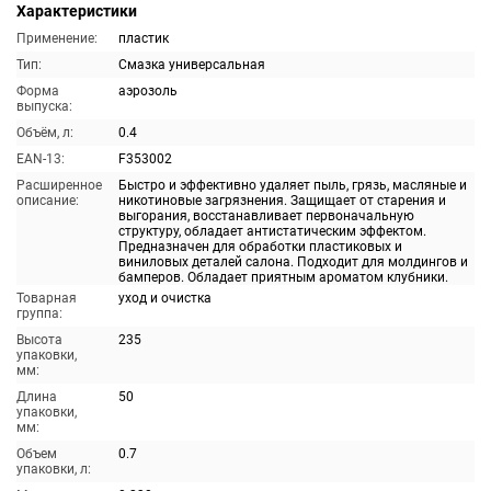
Характеристики
Применение:
пластик
Тип:
Смазка универсальная
Форма
аэрозоль
выпуска:
Объём, л:
0.4
EAN-13:
F353002
Расширенное
Быстро и эффективно удаляет пыль, грязь, масляные и
описание:
никотиновые загрязнения. Защищает от старения и
выгорания, восстанавливает первоначальную
структуру, обладает антистатическим эффектом.
Предназначен для обработки пластиковых и
виниловых деталей салона. Подходит для молдингов и
бамперов. Обладает приятным ароматом клубники.
Товарная
уход и очистка
группа:
Высота
235
упаковки,
мм:
Длина
50
упаковки,
мм:
Объем
0.7
упаковки, л: