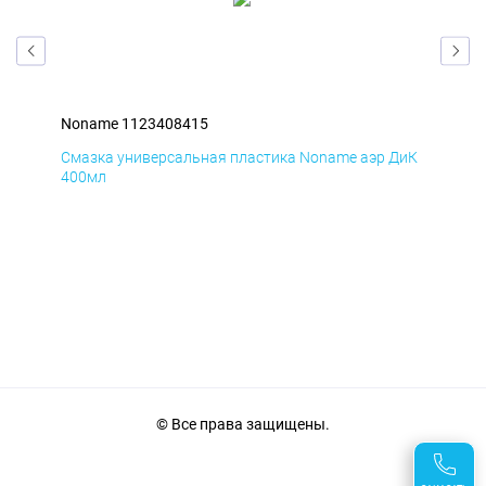
Noname 1123408415
Non
БмД
Смазка универсальная пластика Noname аэр ДиК
Сма
400мл
40
© Все права защищены.